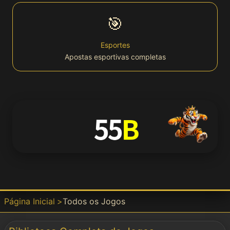
🎯
Bet
Esportes
Apostas esportivas completas
Win
APP
📱 Download
APK
Download
Página Inicial
Todos os Jogos
Baixar