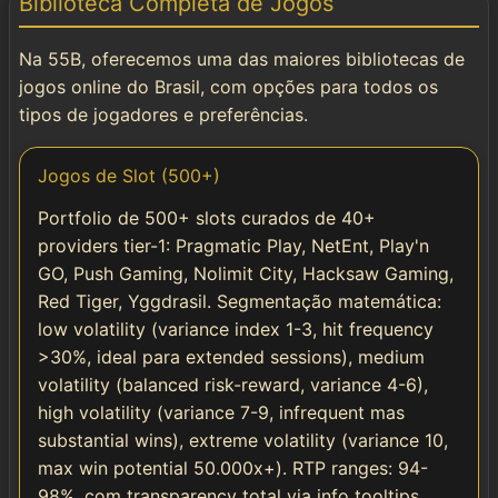
Biblioteca Completa de Jogos
Instalar
Na 55B, oferecemos uma das maiores bibliotecas de
🌐 Social & Contato
jogos online do Brasil, com opções para todos os
tipos de jogadores e preferências.
📱 Telegram
Jogos de Slot (500+)
📘 Facebook
Portfolio de 500+ slots curados de 40+
providers tier-1: Pragmatic Play, NetEnt, Play'n
GO, Push Gaming, Nolimit City, Hacksaw Gaming,
Red Tiger, Yggdrasil. Segmentação matemática:
low volatility (variance index 1-3, hit frequency
>30%, ideal para extended sessions), medium
volatility (balanced risk-reward, variance 4-6),
high volatility (variance 7-9, infrequent mas
substantial wins), extreme volatility (variance 10,
max win potential 50.000x+). RTP ranges: 94-
98%, com transparency total via info tooltips.