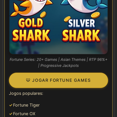
Fortune Series: 20+ Games | Asian Themes | RTP 96%+
| Progressive Jackpots
🐯 JOGAR FORTUNE GAMES
Jogos populares:
Fortune Tiger
Fortune OX