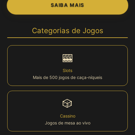
SAIBA MAIS
👤 Conta
Login
Categorias de Jogos
Cadastro
🎰
Bônus
Slots
Mais de 500 jogos de caça-níqueis
VIP
Lottery
🎲
🏆 Plataforma
Cassino
Jogos de mesa ao vivo
Plataforma