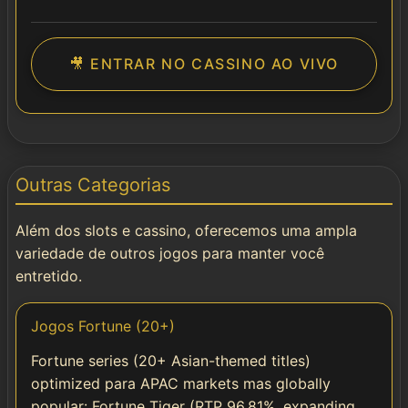
🎥 ENTRAR NO CASSINO AO VIVO
Outras Categorias
Além dos slots e cassino, oferecemos uma ampla
variedade de outros jogos para manter você
entretido.
Jogos Fortune (20+)
Fortune series (20+ Asian-themed titles)
optimized para APAC markets mas globally
popular: Fortune Tiger (RTP 96.81%, expanding