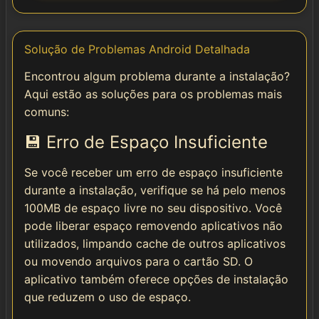
Solução de Problemas Android Detalhada
Encontrou algum problema durante a instalação?
Aqui estão as soluções para os problemas mais
comuns:
💾 Erro de Espaço Insuficiente
Se você receber um erro de espaço insuficiente
durante a instalação, verifique se há pelo menos
100MB de espaço livre no seu dispositivo. Você
pode liberar espaço removendo aplicativos não
utilizados, limpando cache de outros aplicativos
ou movendo arquivos para o cartão SD. O
aplicativo também oferece opções de instalação
que reduzem o uso de espaço.