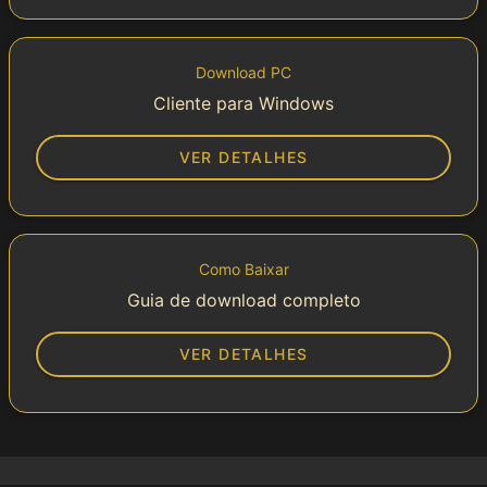
Download PC
Cliente para Windows
VER DETALHES
Como Baixar
Guia de download completo
VER DETALHES