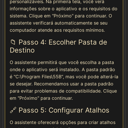
personalizáveis. Na primeira tela, você verá
informações sobre o aplicativo e os requisitos do
sistema. Clique em "Próximo" para continuar. O
assistente verificará automaticamente se seu
computador atende aos requisitos mínimos.
📁 Passo 4: Escolher Pasta de
Destino
O assistente permitirá que você escolha a pasta
onde o aplicativo será instalado. A pasta padrão
é "C:\Program Files\55B", mas você pode alterá-la
se desejar. Recomendamos usar a pasta padrão
para evitar problemas de compatibilidade. Clique
em "Próximo" para continuar.
🔗 Passo 5: Configurar Atalhos
O assistente oferecerá opções para criar atalhos