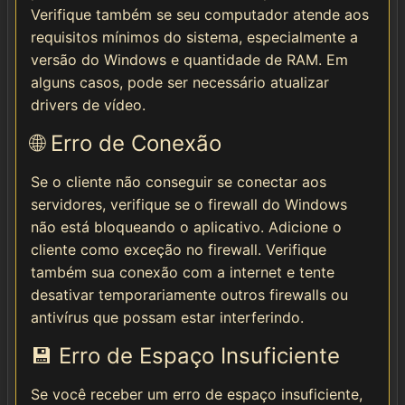
Verifique também se seu computador atende aos
requisitos mínimos do sistema, especialmente a
versão do Windows e quantidade de RAM. Em
alguns casos, pode ser necessário atualizar
drivers de vídeo.
🌐 Erro de Conexão
Se o cliente não conseguir se conectar aos
servidores, verifique se o firewall do Windows
não está bloqueando o aplicativo. Adicione o
cliente como exceção no firewall. Verifique
também sua conexão com a internet e tente
desativar temporariamente outros firewalls ou
antivírus que possam estar interferindo.
💾 Erro de Espaço Insuficiente
Se você receber um erro de espaço insuficiente,