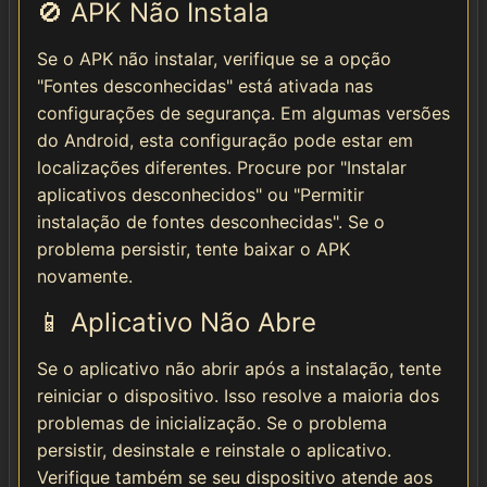
🚫 APK Não Instala
Se o APK não instalar, verifique se a opção
"Fontes desconhecidas" está ativada nas
configurações de segurança. Em algumas versões
do Android, esta configuração pode estar em
localizações diferentes. Procure por "Instalar
aplicativos desconhecidos" ou "Permitir
instalação de fontes desconhecidas". Se o
problema persistir, tente baixar o APK
novamente.
📱 Aplicativo Não Abre
Se o aplicativo não abrir após a instalação, tente
reiniciar o dispositivo. Isso resolve a maioria dos
problemas de inicialização. Se o problema
persistir, desinstale e reinstale o aplicativo.
Verifique também se seu dispositivo atende aos