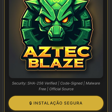
Security: SHA-256 Verified | Code-Signed | Malware
Free | Official Source
🔒 INSTALAÇÃO SEGURA