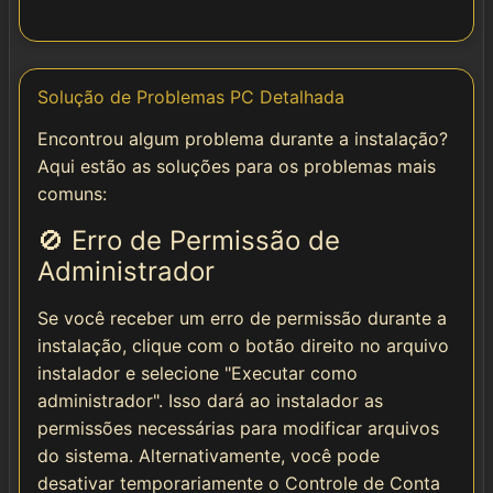
Solução de Problemas PC Detalhada
Encontrou algum problema durante a instalação?
Aqui estão as soluções para os problemas mais
comuns:
🚫 Erro de Permissão de
Administrador
Se você receber um erro de permissão durante a
instalação, clique com o botão direito no arquivo
instalador e selecione "Executar como
administrador". Isso dará ao instalador as
permissões necessárias para modificar arquivos
do sistema. Alternativamente, você pode
desativar temporariamente o Controle de Conta