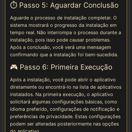
⏱️ Passo 5: Aguardar Conclusão
Aguarde o processo de instalação completar. O
sistema mostrará o progresso da instalação em
tempo real. Não interrompa o processo durante a
instalação, pois isso pode causar problemas.
Após a conclusão, você verá uma mensagem
confirmando que a instalação foi bem-sucedida.
🎮 Passo 6: Primeira Execução
Após a instalação, você pode abrir o aplicativo
diretamente ou encontrá-lo na lista de aplicativos
instalados. Na primeira execução, o aplicativo
solicitará algumas configurações básicas, como
idioma preferido, configurações de notificação e
preferências de privacidade. Estas configurações
podem ser alteradas posteriormente nas opções
do aplicativo.