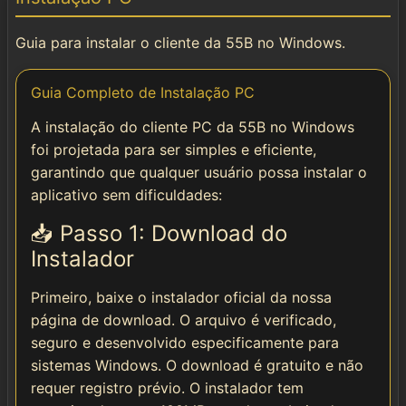
Guia para instalar o cliente da 55B no Windows.
Guia Completo de Instalação PC
A instalação do cliente PC da 55B no Windows
foi projetada para ser simples e eficiente,
garantindo que qualquer usuário possa instalar o
aplicativo sem dificuldades:
📥 Passo 1: Download do
Instalador
Primeiro, baixe o instalador oficial da nossa
página de download. O arquivo é verificado,
seguro e desenvolvido especificamente para
sistemas Windows. O download é gratuito e não
requer registro prévio. O instalador tem