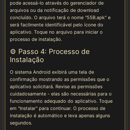
pode acessá-lo através do gerenciador de
arquivos ou da notificação de download
concluído. O arquivo terá o nome "55B.apk" e
será facilmente identificável pelo ícone do
aplicativo. Toque no arquivo para iniciar o
processo de instalação.
⚙️ Passo 4: Processo de
Instalação
O sistema Android exibirá uma tela de
confirmação mostrando as permissões que o
aplicativo solicitará. Revise as permissões
cuidadosamente - elas são necessárias para o
funcionamento adequado do aplicativo. Toque
em "Instalar" para continuar. O processo de
instalação é automático e leva apenas alguns
segundos.