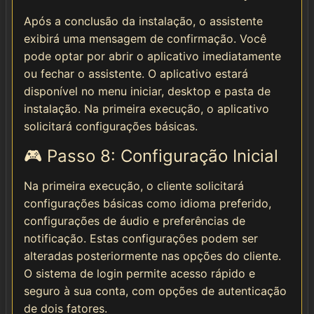
Após a conclusão da instalação, o assistente
exibirá uma mensagem de confirmação. Você
pode optar por abrir o aplicativo imediatamente
ou fechar o assistente. O aplicativo estará
disponível no menu iniciar, desktop e pasta de
instalação. Na primeira execução, o aplicativo
solicitará configurações básicas.
🎮 Passo 8: Configuração Inicial
Na primeira execução, o cliente solicitará
configurações básicas como idioma preferido,
configurações de áudio e preferências de
notificação. Estas configurações podem ser
alteradas posteriormente nas opções do cliente.
O sistema de login permite acesso rápido e
seguro à sua conta, com opções de autenticação
de dois fatores.