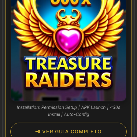
Installation: Permission Setup | APK Launch | <30s
Install | Auto-Config
📲 VER GUIA COMPLETO