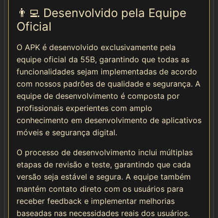
👨‍💻 Desenvolvido pela Equipe
Oficial
O APK é desenvolvido exclusivamente pela
equipe oficial da 55B, garantindo que todas as
funcionalidades sejam implementadas de acordo
com nossos padrões de qualidade e segurança. A
equipe de desenvolvimento é composta por
profissionais experientes com amplo
conhecimento em desenvolvimento de aplicativos
móveis e segurança digital.
O processo de desenvolvimento inclui múltiplas
etapas de revisão e teste, garantindo que cada
versão seja estável e segura. A equipe também
mantém contato direto com os usuários para
receber feedback e implementar melhorias
baseadas nas necessidades reais dos usuários.