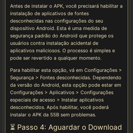
Antes de instalar o APK, você precisará habilitar a
instalação de aplicativos de fontes
desconhecidas nas configurações do seu
dispositivo Android. Esta é uma medida de
segurança padrão do Android que protege os
usuários contra instalação acidental de
aplicativos maliciosos. O processo é simples e
pode ser revertido a qualquer momento.
Para habilitar esta opção, vá em Configurações >
Segurança > Fontes desconhecidas. Dependendo
da versão do Android, esta opção pode estar em
Configurações > Aplicativos > Configurações
especiais de acesso > Instalar aplicativos
desconhecidos. Após habilitar, você poderá
instalar o APK da 55B sem problemas.
⏳ Passo 4: Aguardar o Download