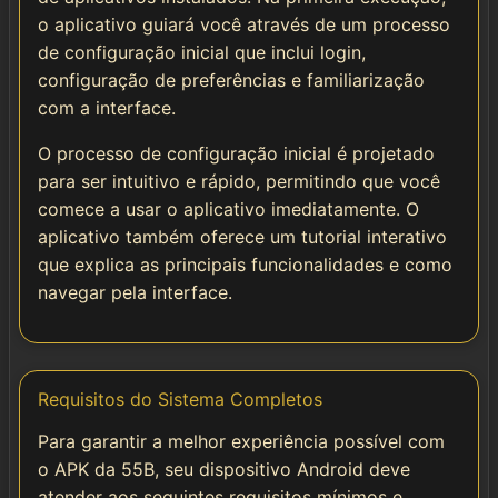
o aplicativo guiará você através de um processo
de configuração inicial que inclui login,
configuração de preferências e familiarização
com a interface.
O processo de configuração inicial é projetado
para ser intuitivo e rápido, permitindo que você
comece a usar o aplicativo imediatamente. O
aplicativo também oferece um tutorial interativo
que explica as principais funcionalidades e como
navegar pela interface.
Requisitos do Sistema Completos
Para garantir a melhor experiência possível com
o APK da 55B, seu dispositivo Android deve
atender aos seguintes requisitos mínimos e