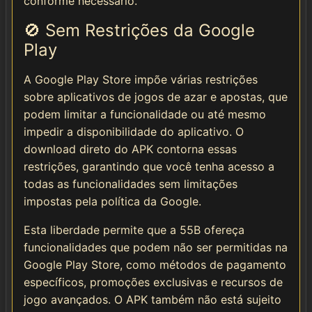
conforme necessário.
🚫 Sem Restrições da Google
Play
A Google Play Store impõe várias restrições
sobre aplicativos de jogos de azar e apostas, que
podem limitar a funcionalidade ou até mesmo
impedir a disponibilidade do aplicativo. O
download direto do APK contorna essas
restrições, garantindo que você tenha acesso a
todas as funcionalidades sem limitações
impostas pela política da Google.
Esta liberdade permite que a 55B ofereça
funcionalidades que podem não ser permitidas na
Google Play Store, como métodos de pagamento
específicos, promoções exclusivas e recursos de
jogo avançados. O APK também não está sujeito