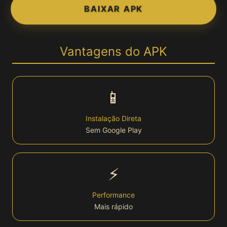
BAIXAR APK
👤 Conta
Login
Vantagens do APK
Cadastro
📱
Bônus
Instalação Direta
Sem Google Play
VIP
Lottery
⚡
🏆 Plataforma
Performance
Mais rápido
Plataforma