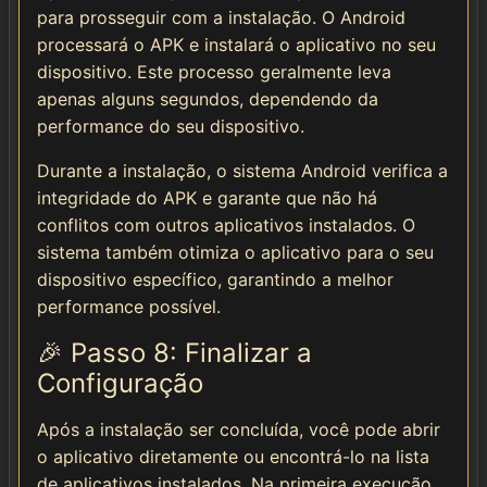
para prosseguir com a instalação. O Android
processará o APK e instalará o aplicativo no seu
dispositivo. Este processo geralmente leva
apenas alguns segundos, dependendo da
performance do seu dispositivo.
Durante a instalação, o sistema Android verifica a
integridade do APK e garante que não há
conflitos com outros aplicativos instalados. O
sistema também otimiza o aplicativo para o seu
dispositivo específico, garantindo a melhor
performance possível.
🎉 Passo 8: Finalizar a
Configuração
Após a instalação ser concluída, você pode abrir
o aplicativo diretamente ou encontrá-lo na lista
de aplicativos instalados. Na primeira execução,