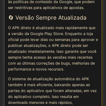
às políticas de conteúdo da Google, que podem
ser restritivas para aplicativos de apostas.
🔄 Versão Sempre Atualizada
O APK direto é atualizado mais rapidamente que
a versão da Google Play Store. Enquanto a loja
oficial pode levar dias ou semanas para aprovar e
publicar atualizações, o APK direto pode ser
atualizado imediatamente. Isso garante que você
sempre tenha acesso às versões mais recentes
com as últimas correções de bugs, melhorias de
performance e novos recursos.
O sistema de atualização automática do APK
também é mais eficiente, baixando apenas as
partes do aplicativo que foram alteradas, em vez
do aplicativo completo. Isso resulta em
downloads menores e mais rápidos,