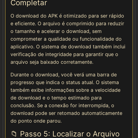
Completar
O download do APK é otimizado para ser rápido
e eficiente. O arquivo é comprimido para reduzir
o tamanho e acelerar o download, sem
comprometer a qualidade ou funcionalidade do
aplicativo. O sistema de download também inclui
verificação de integridade para garantir que o
arquivo seja baixado corretamente.
Durante o download, você verá uma barra de
progresso que indica o status atual. O sistema
também exibe informações sobre a velocidade
de download e o tempo estimado para
conclusão. Se a conexão for interrompida, o
download pode ser retomado automaticamente
do ponto onde parou.
📁 Passo 5: Localizar o Arquivo