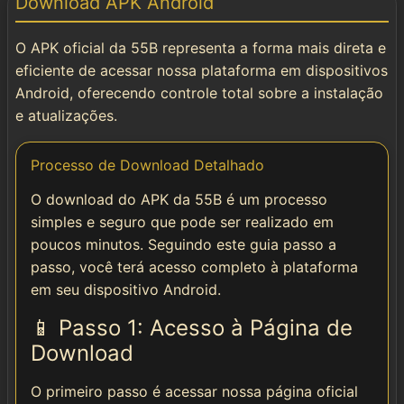
Download APK Android
Instalar
O APK oficial da 55B representa a forma mais direta e
🌐 Social & Contato
eficiente de acessar nossa plataforma em dispositivos
Android, oferecendo controle total sobre a instalação
📱 Telegram
e atualizações.
📘 Facebook
Processo de Download Detalhado
O download do APK da 55B é um processo
simples e seguro que pode ser realizado em
poucos minutos. Seguindo este guia passo a
passo, você terá acesso completo à plataforma
em seu dispositivo Android.
📱 Passo 1: Acesso à Página de
Download
O primeiro passo é acessar nossa página oficial