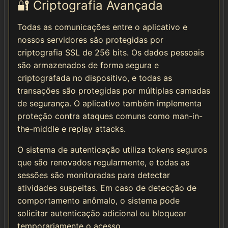
🔐 Criptografia Avançada
Todas as comunicações entre o aplicativo e
nossos servidores são protegidas por
criptografia SSL de 256 bits. Os dados pessoais
são armazenados de forma segura e
criptografada no dispositivo, e todas as
transações são protegidas por múltiplas camadas
de segurança. O aplicativo também implementa
proteção contra ataques comuns como man-in-
the-middle e replay attacks.
O sistema de autenticação utiliza tokens seguros
que são renovados regularmente, e todas as
sessões são monitoradas para detectar
atividades suspeitas. Em caso de detecção de
comportamento anômalo, o sistema pode
solicitar autenticação adicional ou bloquear
temporariamente o acesso.