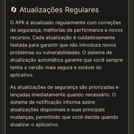
🔄 Atualizações Regulares
O APK é atualizado regularmente com correções
de segurança, melhorias de performance e novos
recursos. Cada atualização é cuidadosamente
testada para garantir que não introduza novos
problemas ou vulnerabilidades. O sistema de
atualização automática garante que você sempre
tenha a versão mais segura e estável do
aplicativo.
As atualizações de segurança são priorizadas e
lançadas imediatamente quando necessário. O
sistema de notificação informa sobre
atualizações disponíveis e suas principais
mudanças, permitindo que você decida quando
atualizar o aplicativo.