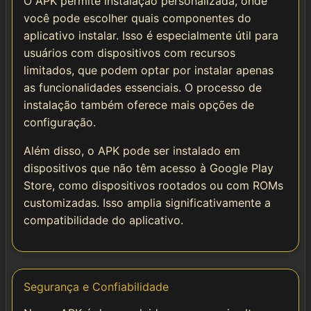
O APK permite instalação personalizada, onde
você pode escolher quais componentes do
aplicativo instalar. Isso é especialmente útil para
usuários com dispositivos com recursos
limitados, que podem optar por instalar apenas
as funcionalidades essenciais. O processo de
instalação também oferece mais opções de
configuração.
Além disso, o APK pode ser instalado em
dispositivos que não têm acesso à Google Play
Store, como dispositivos rootados ou com ROMs
customizadas. Isso amplia significativamente a
compatibilidade do aplicativo.
Segurança e Confiabilidade